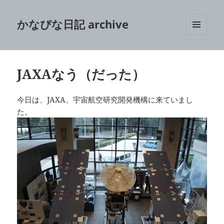
かなぴな日記 archive
メニュ
ーとウ
ィジェ
ット
JAXAなう（だった）
今日は、JAXA、宇宙航空研究開発機構に来ていまし
た。