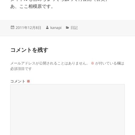
あ、ここ相模原です。
投
作
カ
2011年12月8日
kanapi
日記
稿
成
テ
日:
者
ゴ
リ
コメントを残す
ー
メールアドレスが公開されることはありません。
※
が付いている欄は
必須項目です
コメント
※