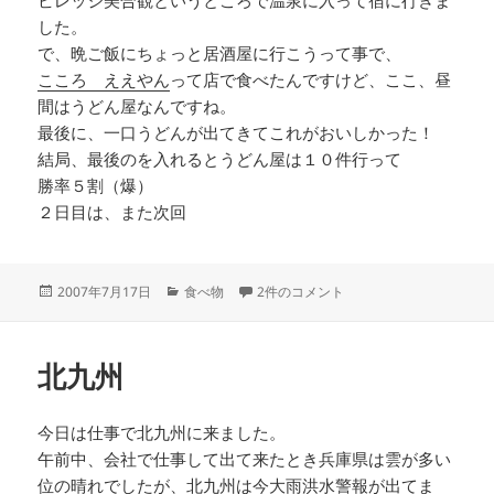
ビレッジ美合観というところで温泉に入って宿に行きま
した。
で、晩ご飯にちょっと居酒屋に行こうって事で、
こころ ええやん
って店で食べたんですけど、ここ、昼
間はうどん屋なんですね。
最後に、一口うどんが出てきてこれがおいしかった！
結局、最後のを入れるとうどん屋は１０件行って
勝率５割（爆）
２日目は、また次回
投
カ
うどんツアーに行ってきた への
2007年7月17日
食べ物
2件のコメント
稿
テ
日:
ゴ
リ
北九州
ー
今日は仕事で北九州に来ました。
午前中、会社で仕事して出て来たとき兵庫県は雲が多い
位の晴れでしたが、北九州は今大雨洪水警報が出てま