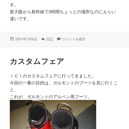
す。
新大阪から新幹線で2時間ちょっとの場所なのにえらい
違いです。
投
カ
北九州 に
2007年7月6日
日記
コメントを残す
稿
テ
日:
ゴ
リ
カスタムフェア
ー
ＩＣＩのカスタムフェアに行ってきました。
今回の一番の目的は、ガルモントのブーツを見に行くこ
と。
これが、ガルモントのアルペン用ブーツ。