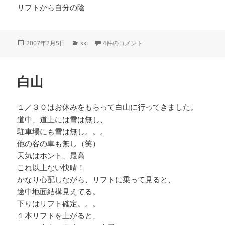
リフトから自分の陰
投
カ
おじろ快晴 への
2007年2月5日
ski
4件のコメント
稿
テ
日:
ゴ
リ
白山
ー
１／３０はお休みをもらって白山に行ってきました。
道中、道上には雪は無し、
駐車場にも雪は無し。。。
他の客の車も無し（笑）
天気はホント、最高
これ以上ない快晴！
かなり心配しながら、リフトに乗って見ると、
途中地面結構見えてる。
下りはリフト確定。。。
１本リフトを上がると、