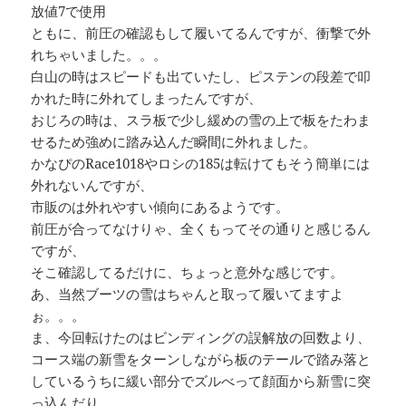
放値7で使用
ともに、前圧の確認もして履いてるんですが、衝撃で外
れちゃいました。。。
白山の時はスピードも出ていたし、ピステンの段差で叩
かれた時に外れてしまったんですが、
おじろの時は、スラ板で少し緩めの雪の上で板をたわま
せるため強めに踏み込んだ瞬間に外れました。
かなぴのRace1018やロシの185は転けてもそう簡単には
外れないんですが、
市販のは外れやすい傾向にあるようです。
前圧が合ってなけりゃ、全くもってその通りと感じるん
ですが、
そこ確認してるだけに、ちょっと意外な感じです。
あ、当然ブーツの雪はちゃんと取って履いてますよ
ぉ。。。
ま、今回転けたのはビンディングの誤解放の回数より、
コース端の新雪をターンしながら板のテールで踏み落と
しているうちに緩い部分でズルべって顔面から新雪に突
っ込んだり、