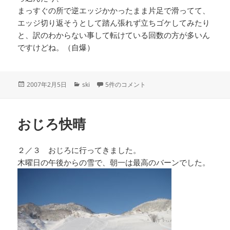
まっすぐの所で逆エッジかかったまま片足で滑ってて、
エッジ切り返そうとして踏ん張れず立ちゴケしてみたり
と、訳のわからない事して転けている回数の方が多いん
ですけどね。（自爆）
投
カ
ビンディング への
2007年2月5日
ski
5件のコメント
稿
テ
日:
ゴ
リ
おじろ快晴
ー
２／３ おじろに行ってきました。
木曜日の午後からの雪で、朝一は最高のバーンでした。