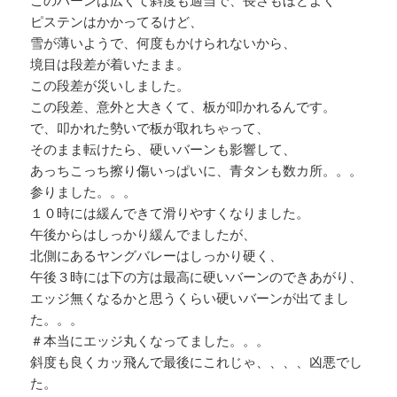
ピステンはかかってるけど、
雪が薄いようで、何度もかけられないから、
境目は段差が着いたまま。
この段差が災いしました。
この段差、意外と大きくて、板が叩かれるんです。
で、叩かれた勢いで板が取れちゃって、
そのまま転けたら、硬いバーンも影響して、
あっちこっち擦り傷いっぱいに、青タンも数カ所。。。
参りました。。。
１０時には緩んできて滑りやすくなりました。
午後からはしっかり緩んでましたが、
北側にあるヤングバレーはしっかり硬く、
午後３時には下の方は最高に硬いバーンのできあがり、
エッジ無くなるかと思うくらい硬いバーンが出てまし
た。。。
＃本当にエッジ丸くなってました。。。
斜度も良くカッ飛んで最後にこれじゃ、、、、凶悪でし
た。