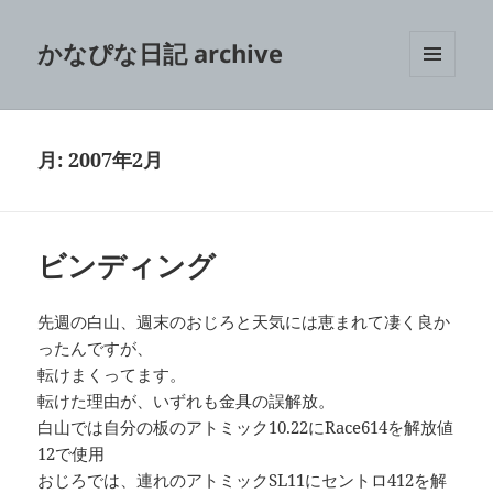
かなぴな日記 archive
メニュ
ーとウ
ィジェ
ット
月:
2007年2月
ビンディング
先週の白山、週末のおじろと天気には恵まれて凄く良か
ったんですが、
転けまくってます。
転けた理由が、いずれも金具の誤解放。
白山では自分の板のアトミック10.22にRace614を解放値
12で使用
おじろでは、連れのアトミックSL11にセントロ412を解