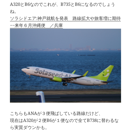
A320とB6なのでこれが、B735とB6になるのでしょう
ね。
ソラシドエア:神戸就航を発表 路線拡大や旅客増に期待
−−来年６月沖縄便 ／兵庫
こちらもANAが３便飛ばしている路線だけど、
現在はA320が２便B6が１便なので全てB738に替わるな
ら実質ダウンかも。