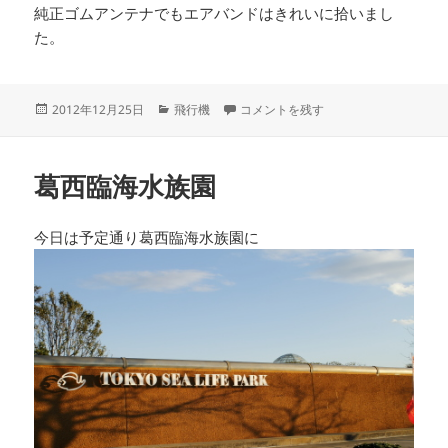
純正ゴムアンテナでもエアバンドはきれいに拾いまし
た。
投
カ
平行着陸 に
2012年12月25日
飛行機
コメントを残す
稿
テ
日:
ゴ
リ
葛西臨海水族園
ー
今日は予定通り葛西臨海水族園に