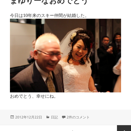
まゆりーなおめでとう
今日は10年来のスキー仲間が結婚した。
おめでとう、幸せにね。
投
カ
まゆりーなおめでとう への
2012年12月22日
日記
2件のコメント
稿
テ
日:
ゴ
投