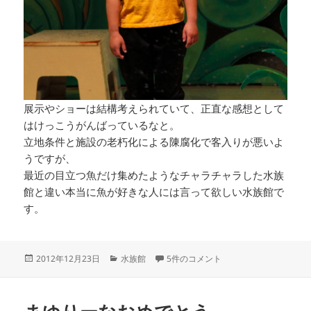
展示やショーは結構考えられていて、正直な感想として
はけっこうがんばっているなと。
立地条件と施設の老朽化による陳腐化で客入りが悪いよ
うですが、
最近の目立つ魚だけ集めたようなチャラチャラした水族
館と違い本当に魚が好きな人には言って欲しい水族館で
す。
投
カ
油壺マリンパーク への
2012年12月23日
水族館
5件のコメント
稿
テ
日:
ゴ
リ
ー