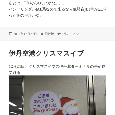
あとは、FDAが来ないかな。。。
ハンドリングがJAL系なので来るなら低騒音JET枠が広が
った後の伊丹かな。
投
カ
神戸空港にAirDoとソラシド就航♪ へ
2012年12月27日
飛行機
4件のコメント
稿
テ
日:
ゴ
リ
伊丹空港クリスマスイブ
ー
12月24日、クリスマスイブの伊丹北ターミナルの手荷物
受取所