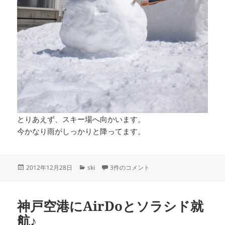
とりあえず、スキー場へ向かいます。
今かなり雨がしっかりと降ってます。
投
カ
スキー場へ への
2012年12月28日
ski
3件のコメント
稿
テ
日:
ゴ
リ
神戸空港にAirDoとソラシド就
ー
航♪