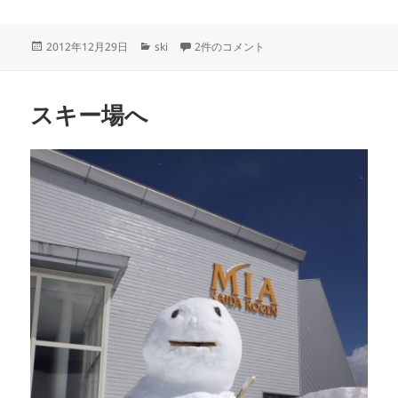
投
カ
初滑り♪ への
2012年12月29日
ski
2件のコメント
稿
テ
日:
ゴ
リ
スキー場へ
ー