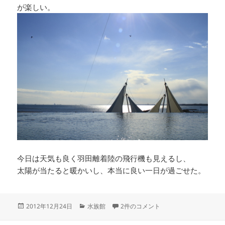
が楽しい。
今日は天気も良く羽田離着陸の飛行機も見えるし、
太陽が当たると暖かいし、本当に良い一日が過ごせた。
投
カ
葛西臨海水族園 への
2012年12月24日
水族館
2件のコメント
稿
テ
日:
ゴ