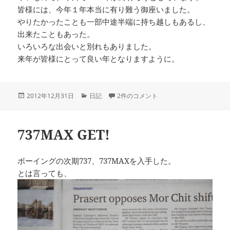
皆様には、今年１年本当に有り難う御座いました。
やりたかったことも一部中途半端に持ち越しもあるし、
出来たこともあった。
いろいろな出会いと別れもありました。
来年が皆様にとって良い年となりますように。
投
カ
２０１２年、有り難う御座いました への
2012年12月31日
日記
2件のコメント
稿
テ
日:
ゴ
リ
737MAX GET!
ー
ボーイングの次期737、737MAXを入手した。
とは言っても、