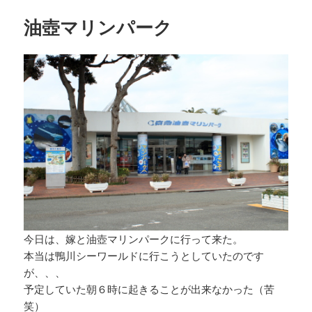
リ
油壺マリンパーク
ー
今日は、嫁と油壺マリンパークに行って来た。
本当は鴨川シーワールドに行こうとしていたのです
が、、、
予定していた朝６時に起きることが出来なかった（苦
笑）