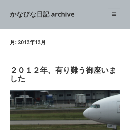
かなぴな日記 archive
メニュ
ーとウ
ィジェ
ット
月:
2012年12月
２０１２年、有り難う御座いま
した