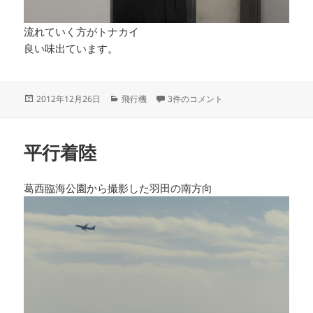
流れていく方がトナカイ
良い味出ています。
投
カ
伊丹空港クリスマスイブ への
2012年12月26日
飛行機
3件のコメント
稿
テ
日:
ゴ
リ
平行着陸
ー
葛西臨海公園から撮影した羽田の南方向