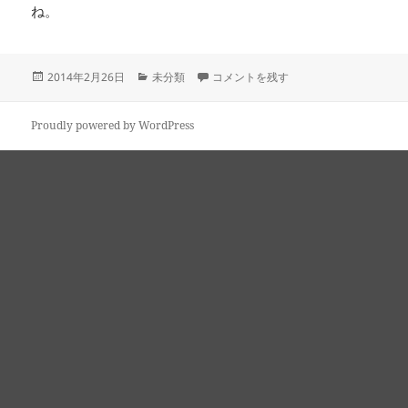
ね。
投
カ
記事の引っ越し に
2014年2月26日
未分類
コメントを残す
稿
テ
日:
ゴ
リ
Proudly powered by WordPress
ー