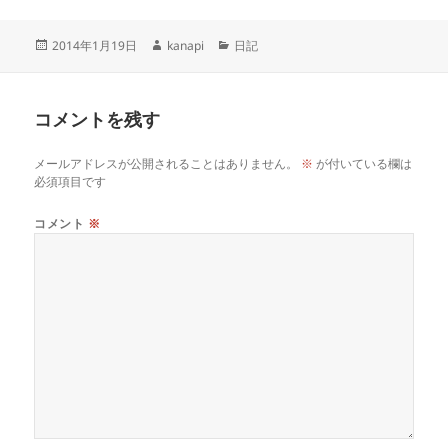
投
作
カ
2014年1月19日
kanapi
日記
稿
成
テ
日:
者
ゴ
リ
コメントを残す
ー
メールアドレスが公開されることはありません。
※
が付いている欄は
必須項目です
コメント
※