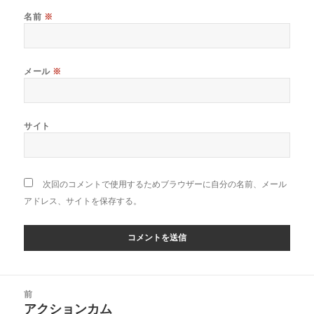
名前
※
メール
※
サイト
次回のコメントで使用するためブラウザーに自分の名前、メール
アドレス、サイトを保存する。
投
前
稿
アクションカム
前