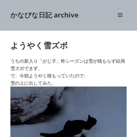
かなぴな日記 archive
メニュ
ーとウ
ィジェ
ット
ようやく雪ズボ
うちの新入り「がじ子」昨シーズンは雪が積もらず結局
雪ズボできず、
で、今朝ようやく積もっていたので、
雪の上に出してみた。