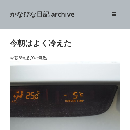
かなぴな日記 archive
メニュ
ーとウ
ィジェ
ット
今朝はよく冷えた
今朝8時過ぎの気温