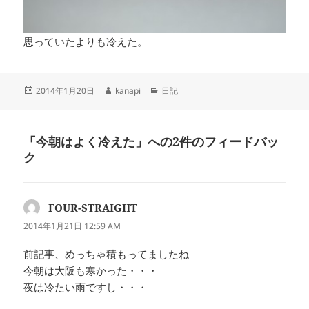
思っていたよりも冷えた。
投
作
カ
2014年1月20日
kanapi
日記
稿
成
テ
日:
者
ゴ
リ
「今朝はよく冷えた」への2件のフィードバッ
ー
ク
FOUR-STRAIGHT
よ
り:
2014年1月21日 12:59 AM
前記事、めっちゃ積もってましたね
今朝は大阪も寒かった・・・
夜は冷たい雨ですし・・・