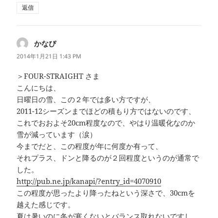
返信
かなぴ
よ
り:
2014年1月21日 1:43 PM
＞FOUR-STRAIGHT さま
こんにちは、
日曜日の雪、この２年では多い方ですが、
2011-12シーズンまでほどの積もり方ではないのです、
これでおおよそ20cm程度なので、やはり温暖化なのか
雪が減っています（涙）
今までだと、この程度が年に何度か有って、
それプラス、ドンと降るのが２回程度というのが通常で
した。
http://pub.ne.jp/kanapi/?entry_id=4070910
この程度が思ったより降ったねという深さで、30cmを
越えた感じです。
夏は暑いのに冬が寒くないとバランス取れないですし