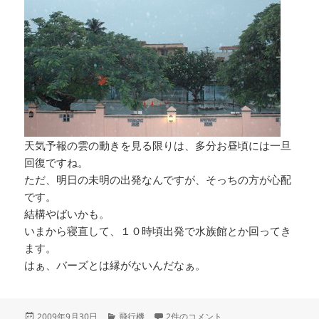
天気予報の雲の動きを見る限りは、多分お昼頃には一旦
回復ですね。
ただ、明日の未明の出発なんですが、そっちの方が心配
です。
結構やばいかも。
いまから寝直して、１０時頃出発で水族館とか回ってき
ます。
はぁ、バーズとは縁がないんだなぁ。
投
カ
エアショーキャンセル への
2009年9月30日
飛行機
2件のコメント