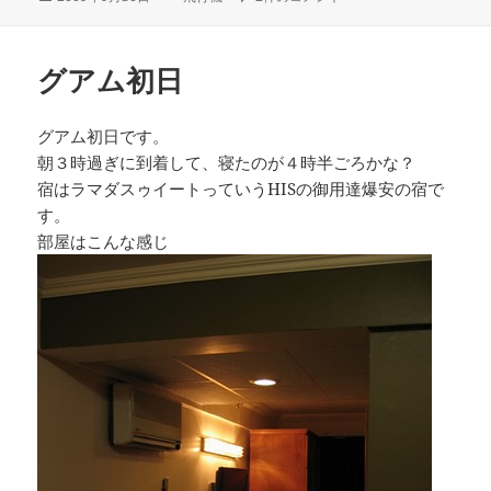
稿
テ
日:
ゴ
リ
グアム初日
ー
グアム初日です。
朝３時過ぎに到着して、寝たのが４時半ごろかな？
宿はラマダスゥイートっていうHISの御用達爆安の宿で
す。
部屋はこんな感じ