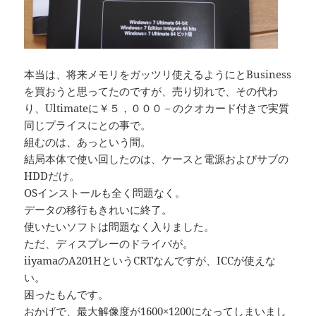
本当は、将来メモリをガッツリ使えるようにとBusiness
を買おうと思ってたのですが、売り切れで、その代わ
り、Ultimateに￥５，０００－のクオカード付きで実質
同じプライスにとの事で。
組むのは、あっという間。
結局本体で使い回したのは、ケースと電源およびサブの
HDDだけ。
OSインストールも全く問題なく。
データの移行もきれいに終了。
使いたいソフトは問題なく入りました。
ただ、ディスプレーのドライバが。
iiyamaのA201HというCRTなんですが、ICCが使えな
い。
困ったもんです。
おかげで、最大解像度が1600×1200になってしまいまし