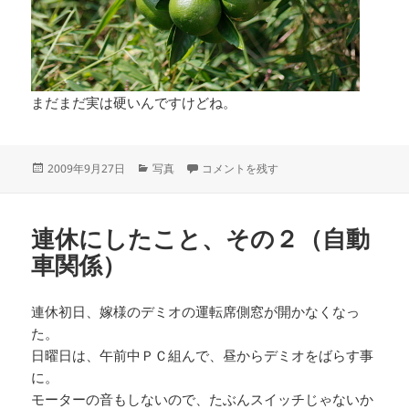
まだまだ実は硬いんですけどね。
投
カ
家の周りの写真 に
2009年9月27日
写真
コメントを残す
稿
テ
日:
ゴ
リ
連休にしたこと、その２（自動
ー
車関係）
連休初日、嫁様のデミオの運転席側窓が開かなくなっ
た。
日曜日は、午前中ＰＣ組んで、昼からデミオをばらす事
に。
モーターの音もしないので、たぶんスイッチじゃないか