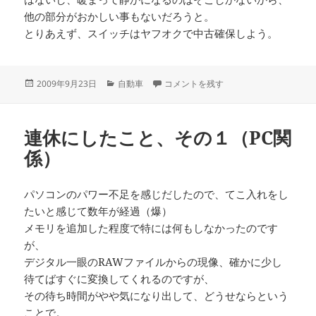
他の部分がおかしい事もないだろうと。
とりあえず、スイッチはヤフオクで中古確保しよう。
投
カ
連休にしたこと、その２（自動車関係）
2009年9月23日
自動車
コメントを残す
稿
テ
日:
ゴ
リ
連休にしたこと、その１（PC関
ー
係）
パソコンのパワー不足を感じだしたので、てこ入れをし
たいと感じて数年が経過（爆）
メモリを追加した程度で特には何もしなかったのです
が、
デジタル一眼のRAWファイルからの現像、確かに少し
待てばすぐに変換してくれるのですが、
その待ち時間がやや気になり出して、どうせならという
ことで。