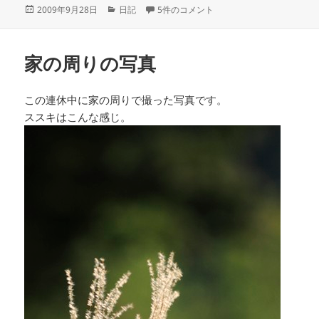
投
カ
関空にて への
2009年9月28日
日記
5件のコメント
稿
テ
日:
ゴ
リ
家の周りの写真
ー
この連休中に家の周りで撮った写真です。
ススキはこんな感じ。