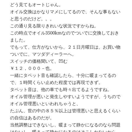
どう見てもオートじゃん。
オイル交換はかなりマメにしてるので、そんな事もない
と思うのだけど。。。
この通り見る限りきれいな状況ですからね。
この時点でオイル3500kmなのでついでに交換しておき
ました。
でもって、仕方がないから、２１日月曜日は、お買い物
ついでに、マツダディーラーへ。
スイッチの価格聞いて、凹む
￥１２，０００－也。
一緒にタペット音も確認したら、十分に暖まってるの
で、１時間くらい止めた程度では再現できず。
タペット音は、他の車でも時々出てるようですね。
オイル管理が悪いと発生しやすいようですが、うちので
オイル管理悪いといわれちゃうと、
たぶん、世の中の８５％以上は管理悪いと思えるくらい
の自信はあるのだが。
当然調整はできないし、暖まって静かになるのなら問題
はないし、暖まって静かになるのはそこしかないから、