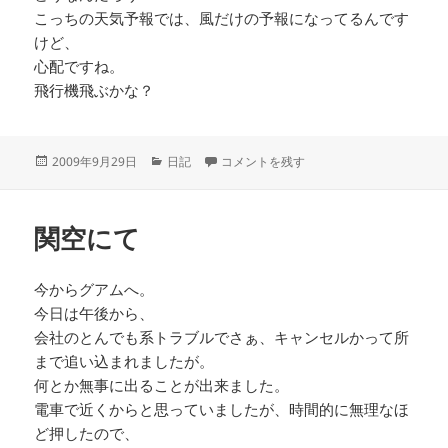
こっちの天気予報では、風だけの予報になってるんです
けど、
心配ですね。
飛行機飛ぶかな？
投
カ
グアム初日 に
2009年9月29日
日記
コメントを残す
稿
テ
日:
ゴ
リ
関空にて
ー
今からグアムへ。
今日は午後から、
会社のとんでも系トラブルでさぁ、キャンセルかって所
まで追い込まれましたが。
何とか無事に出ることが出来ました。
電車で近くからと思っていましたが、時間的に無理なほ
ど押したので、