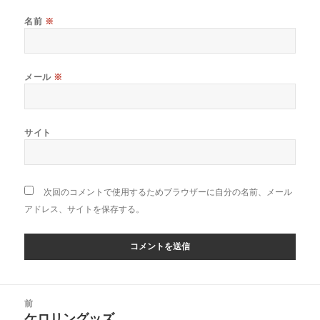
名前
※
メール
※
サイト
次回のコメントで使用するためブラウザーに自分の名前、メール
アドレス、サイトを保存する。
投
前
稿
ケロリングッズ
前