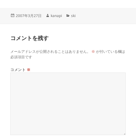
投
作
カ
2007年3月27日
kanapi
ski
稿
成
テ
日:
者
ゴ
リ
コメントを残す
ー
メールアドレスが公開されることはありません。
※
が付いている欄は
必須項目です
コメント
※