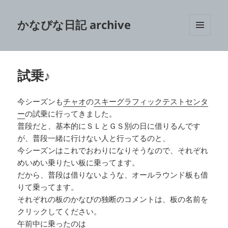
かなぴな日記 archive
メニュ
ーとウ
ィジェ
ット
試乗♪
今シーズンも
チャオ
の
スキーグラフィックテストセンタ
ー
の試乗に行ってきました。
普段だと、基本的にＳＬとＧＳ別の日に借りるんです
が、普段一緒に行けない人と行ってるのと、
今シーズンはこれでおわりになりそうなので、それぞれ
めいめい乗りたい板に乗ってます。
だから、普段は借りないような、オールラウンド板も借
りて乗ってます。
それぞれの板のかなぴの独断のコメントは、板の名前を
クリックしてください。
午前中に乗ったのは